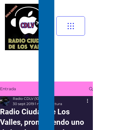
Entrada
Radio CDLV (107.9 FM)
30 sept 2019
1 min de lectura
Radio Ciudad de Los
Valles, promoviendo uno