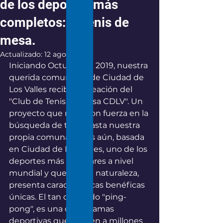
de los deportes más
completos: El tenis de
mesa.
Actualizado:
12 ago 2021
Iniciando Octubre de 2019, nuestra 
querida comunidad de Ciudad de 
Los Valles recibe la creación del 
"Club de Tenis de Mesa CDLV". Un 
proyecto que nace con fuerza en la 
búsqueda de traer hasta nuestra 
propia comuna y más aún, basada 
en Ciudad de Los Valles, uno de los 
deportes más populares a nivel 
mundial y que por su naturaleza, 
presenta características benéficas 
únicas. El tan conocido "ping-
pong", es una de las ramas 
deportivas que reúnen a millones 